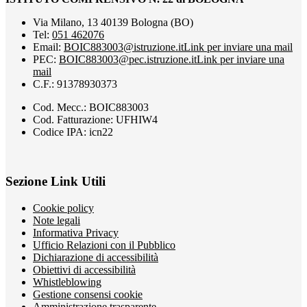
Via Milano, 13 40139 Bologna (BO)
Tel:
051 462076
Email:
BOIC883003@istruzione.it
Link per inviare una mail
PEC:
BOIC883003@pec.istruzione.it
Link per inviare una
mail
C.F.: 91378930373
Cod. Mecc.: BOIC883003
Cod. Fatturazione: UFHIW4
Codice IPA: icn22
Sezione Link Utili
Cookie policy
Note legali
Informativa Privacy
Ufficio Relazioni con il Pubblico
Dichiarazione di accessibilità
Obiettivi di accessibilità
Whistleblowing
Gestione consensi cookie
Amministrazione trasparente