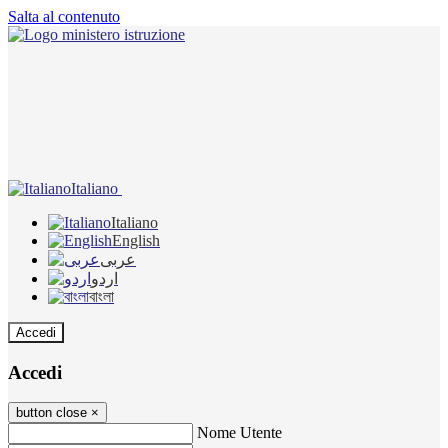
Salta al contenuto
Italiano
Italiano
English
عربى
اردو
বাংলা
Accedi
Accedi
button close
×
Nome Utente