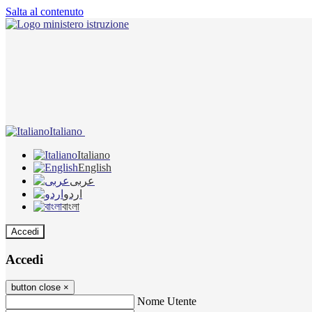
Salta al contenuto
Italiano
Italiano
English
عربى
اردو
বাংলা
Accedi
Accedi
button close
×
Nome Utente