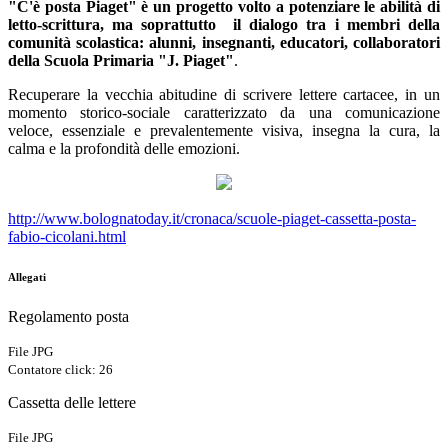
"C'è posta Piaget" è un progetto volto a potenziare le abilità di
letto-scrittura, ma soprattutto
il dialogo tra i membri della
comunità scolastica: alunni, insegnanti, educatori, collaboratori
della Scuola Primaria "J. Piaget"
.
Recuperare la vecchia abitudine di scrivere lettere cartacee, in un
momento storico-sociale caratterizzato da una comunicazione
veloce, essenziale e prevalentemente visiva,
insegna la cura, la
calma e la profondità delle emozioni.
http://www.bolognatoday.it/cronaca/scuole-piaget-cassetta-posta-
fabio-cicolani.html
Allegati
Regolamento posta
File JPG
Contatore click: 26
Cassetta delle lettere
File JPG