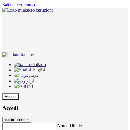
Salta al contenuto
Italiano
Italiano
English
عربى
اردو
বাংলা
Accedi
Accedi
button close
×
Nome Utente