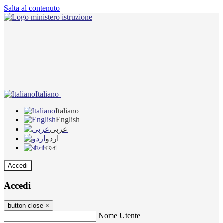
Salta al contenuto
Italiano
Italiano
English
عربى
اردو
বাংলা
Accedi
Accedi
button close
×
Nome Utente