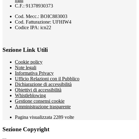
mail
C.F.: 91378930373
Cod. Mecc.: BOIC883003
Cod. Fatturazione: UFHIW4
Codice IPA: icn22
Sezione Link Utili
Cookie policy
Note legali
Informativa Privacy
Ufficio Relazioni con il Pubblico
Dichiarazione di accessibilità
Obiettivi di accessibilità
Whistleblowing
Gestione consensi cookie
Amministrazione trasparente
Pagina visualizzata
2289
volte
Sezione Copyright