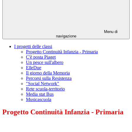
Menu di
navigazione
I progetti delle classi
Progetto Continuità Infanzia - Primaria
C'è posta Piaget
Un pesce sull'albero
ElleDue
Il giorno della Memoria
Percorsi sulla Resistenza
"Social Network"
Rete scuola-territorio
Media stat Bus
Musicascuola
Progetto Continuità Infanzia - Primaria