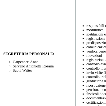
responsabili 
modulistica
sostituzioni 
registrazione
predisposizio
comunicazio
verifica perio
SEGRETERIA PERSONALE:
rilevazioni
registrazioni
Carpentieri Anna
controllo ass
Servello Antonietta Rosaria
controllo giu
Scotti Walter
invio visite fi
controllo rich
graduatoria i
ricostruzione
pensionamen
fascicoli doc
documentazi
certificazioni