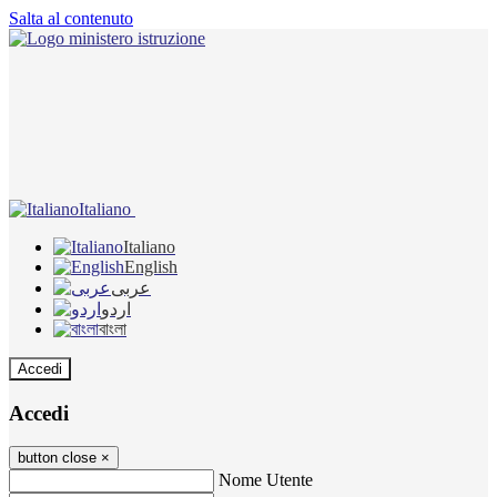
Salta al contenuto
Italiano
Italiano
English
عربى
اردو
বাংলা
Accedi
Accedi
button close
×
Nome Utente