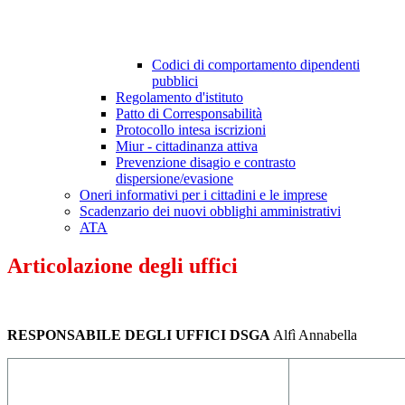
Codici di comportamento dipendenti
pubblici
Regolamento d'istituto
Patto di Corresponsabilità
Protocollo intesa iscrizioni
Miur - cittadinanza attiva
Prevenzione disagio e contrasto
dispersione/evasione
Oneri informativi per i cittadini e le imprese
Scadenzario dei nuovi obblighi amministrativi
ATA
Articolazione degli uffici
RESPONSABILE DEGLI UFFICI DSGA
Alfì Annabella