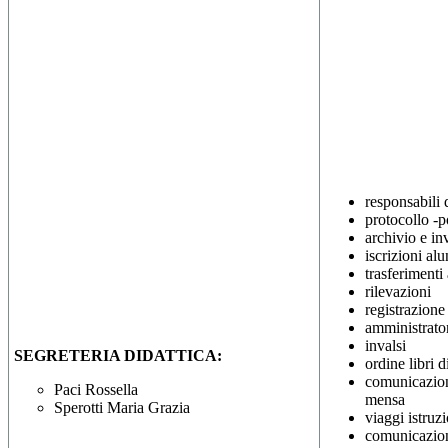
responsabili 
protocollo -
archivio e in
iscrizioni alu
trasferimenti
rilevazioni
registrazione 
amministrato
invalsi
SEGRETERIA DIDATTICA:
ordine libri d
comunicazioni
Paci Rossella
mensa
Sperotti Maria Grazia
viaggi istruz
comunicazion