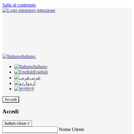
Salta al contenuto
Italiano
Italiano
English
عربى
اردو
বাংলা
Accedi
Accedi
button close
×
Nome Utente