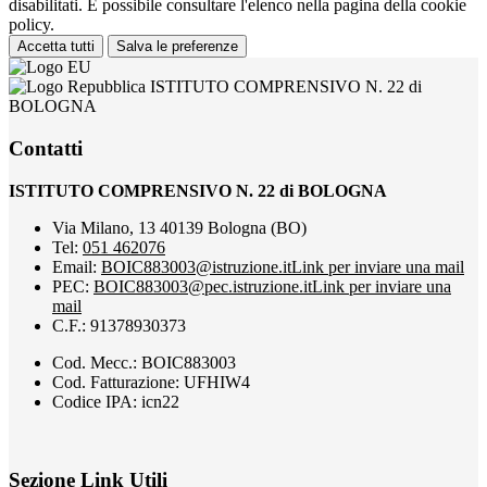
disabilitati. È possibile consultare l'elenco nella pagina della cookie
policy.
Accetta tutti
Salva le preferenze
ISTITUTO COMPRENSIVO N. 22 di
BOLOGNA
Contatti
ISTITUTO COMPRENSIVO N. 22 di BOLOGNA
Via Milano, 13 40139 Bologna (BO)
Tel:
051 462076
Email:
BOIC883003@istruzione.it
Link per inviare una mail
PEC:
BOIC883003@pec.istruzione.it
Link per inviare una
mail
C.F.: 91378930373
Cod. Mecc.: BOIC883003
Cod. Fatturazione: UFHIW4
Codice IPA: icn22
Sezione Link Utili