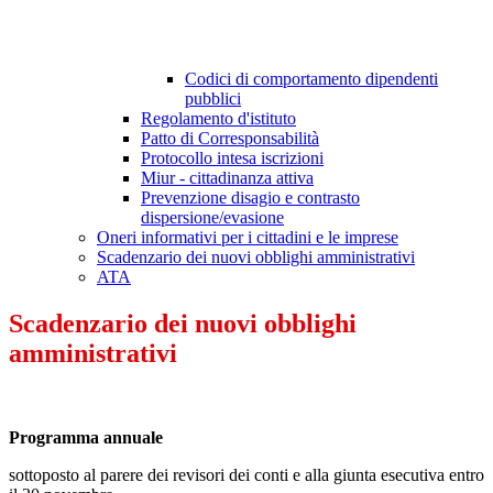
Codici di comportamento dipendenti
pubblici
Regolamento d'istituto
Patto di Corresponsabilità
Protocollo intesa iscrizioni
Miur - cittadinanza attiva
Prevenzione disagio e contrasto
dispersione/evasione
Oneri informativi per i cittadini e le imprese
Scadenzario dei nuovi obblighi amministrativi
ATA
Scadenzario dei nuovi obblighi
amministrativi
Programma annuale
sottoposto al parere dei revisori dei conti e alla giunta esecutiva entro