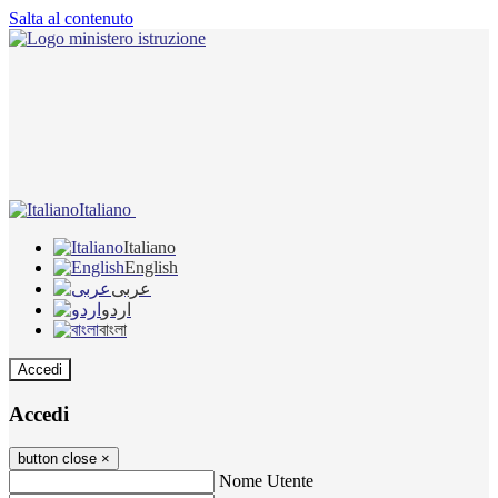
Salta al contenuto
Italiano
Italiano
English
عربى
اردو
বাংলা
Accedi
Accedi
button close
×
Nome Utente