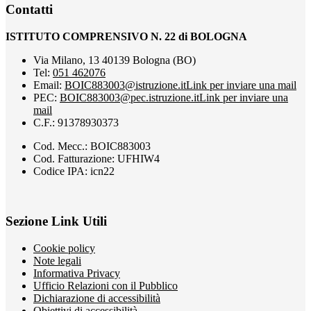
Contatti
ISTITUTO COMPRENSIVO N. 22 di BOLOGNA
Via Milano, 13 40139 Bologna (BO)
Tel:
051 462076
Email:
BOIC883003@istruzione.it
Link per inviare una mail
PEC:
BOIC883003@pec.istruzione.it
Link per inviare una
mail
C.F.: 91378930373
Cod. Mecc.: BOIC883003
Cod. Fatturazione: UFHIW4
Codice IPA: icn22
Sezione Link Utili
Cookie policy
Note legali
Informativa Privacy
Ufficio Relazioni con il Pubblico
Dichiarazione di accessibilità
Obiettivi di accessibilità