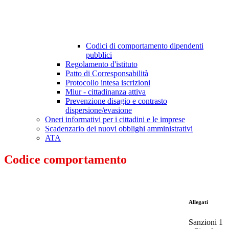
Codici di comportamento dipendenti
pubblici
Regolamento d'istituto
Patto di Corresponsabilità
Protocollo intesa iscrizioni
Miur - cittadinanza attiva
Prevenzione disagio e contrasto
dispersione/evasione
Oneri informativi per i cittadini e le imprese
Scadenzario dei nuovi obblighi amministrativi
ATA
Codice comportamento
Allegati
Sanzioni 1