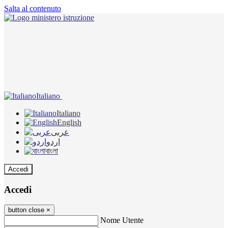
Salta al contenuto
Italiano
Italiano
English
عربى
اردو
বাংলা
Accedi
Accedi
button close
×
Nome Utente