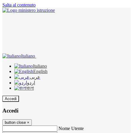
Salta al contenuto
Italiano
Italiano
English
عربى
اردو
বাংলা
Accedi
Accedi
button close
×
Nome Utente