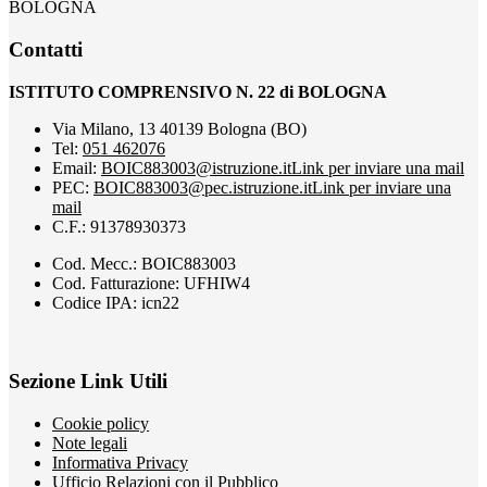
BOLOGNA
Contatti
ISTITUTO COMPRENSIVO N. 22 di BOLOGNA
Via Milano, 13 40139 Bologna (BO)
Tel:
051 462076
Email:
BOIC883003@istruzione.it
Link per inviare una mail
PEC:
BOIC883003@pec.istruzione.it
Link per inviare una
mail
C.F.: 91378930373
Cod. Mecc.: BOIC883003
Cod. Fatturazione: UFHIW4
Codice IPA: icn22
Sezione Link Utili
Cookie policy
Note legali
Informativa Privacy
Ufficio Relazioni con il Pubblico